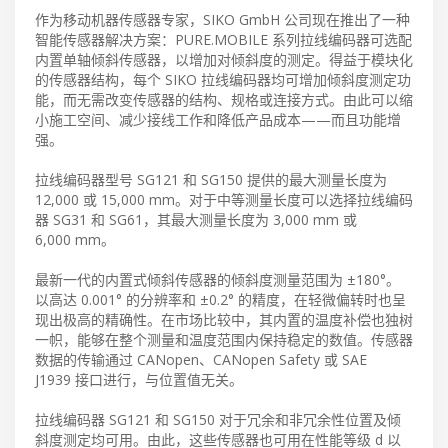
作为移动机器传感器专家，SIKO GmbH 公司现在推出了一种
智能传感器解决方案：PURE.MOBILE 系列拉线编码器可选配
内置单轴倾斜传感器，以增加对倾斜度的测定。得益于模块化
的传感器结构，每个 SIKO 拉线编码器均可增加倾斜度测定功
能，而无需改变传感器的结构、规格或连接方式。由此可以缩
小施工空间、减少接线工作和降低产品成本——而且功能增
强。
拉线编码器型号 SG121 和 SG150 提供的最大测量长度为
12,000 或 15,000 mm。对于中等测量长度可以选择拉线编码
器 SG31 和 SG61，其最大测量长度为 3,000 mm 或
6,000 mm。
最新一代的内置式倾斜传感器的倾斜度测量范围为 ±180°。
以高达 0.001° 的分辨率和 ±0.2° 的精度，在轻微偏转时也呈
现出极高的精确性。在市场比较中，其内置的温度补偿也独树
一帜，能够在整个测量和温度范围内保持稳定的数值。传感器
数据的传输通过 CANopen、CANopen Safety 或 SAE
J1939 接口进行，与位置值无关。
拉线编码器 SG121 和 SG150 对于冗余和非冗余性位置及倾
斜度测定均可用。由此，这些传感器也可用在性能等级 d 以