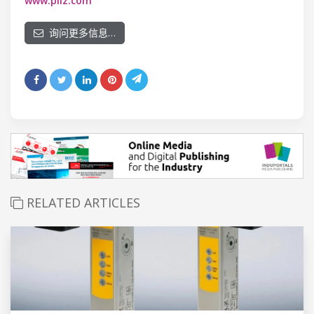
www.pilz.com
询问更多信息…
RELATED ARTICLES