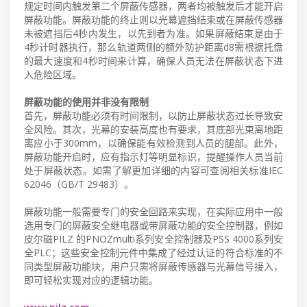
规定时间内触发第二个屏蔽传感器，两者均被触发后才能开启
屏蔽功能。屏蔽功能的终止则以光幕遮挡结束或在屏蔽传感器
未被遮挡后4秒内发生，以先到者为准。如果屏蔽结束是由于
4秒计时器执行，那么轨道两侧的额外防护距离d8需根据托盘
的最大速度和4秒时间来计算，确保人员无法在屏蔽状态下进
入危险区域。
屏蔽功能的使用并非没有限制
首先，屏蔽功能必须有时间限制，以防止屏蔽状态过长导致安
全风险。其次，光幕的安装高度也有要求，其底部光束离地距
离应小于300mm，以确保能有效检测到人员的腿部。此外，
屏蔽功能开启时，应有指示灯等明显标识，提醒操作人员当前
处于屏蔽状态。如需了解更加详细的内容可查阅相关标准IEC
62046（GB/T 29483）。
屏蔽功能一般需要专门的安全回路来实现，在实际应用中一般
选用专门的屏蔽安全继电器或带屏蔽功能的安全控制器，例如
皮尔磁PILZ 的PNOZmulti系列安全控制器及PSS 4000系列安
全PLC；这些安全控制元件中集成了经过认证的符合标准的不
同类型屏蔽功能块，用户只需将屏蔽传感器与光幕信号接入，
即可轻松实现对应的逻辑功能。