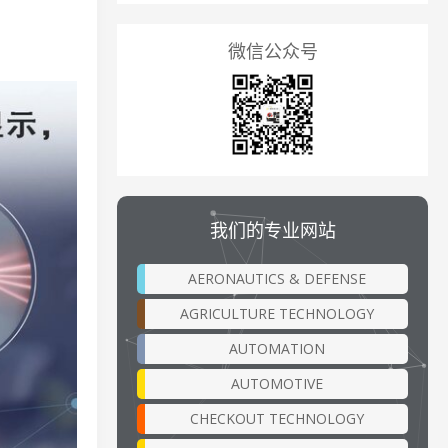
微信公众号
我们的专业网站
AERONAUTICS & DEFENSE
AGRICULTURE TECHNOLOGY
AUTOMATION
AUTOMOTIVE
CHECKOUT TECHNOLOGY