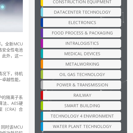
CONSTRUCTION EQUIPMENT
DATACENTER TECHNOLOGY
ELECTRONICS
FOOD PROCESS & PACKAGING
INTRALOGISTICS
群。全新MCU
格安全性电池
MEDICAL DEVICES
。此外，这一
METALWORKING
的情况下，待机
OIL GAS TECHNOLOGY
这一卓越性能，
POWER & TRANSMISSION
RAILWAY
保护的隔离子系
法、AES硬
SMART BUILDING
案（CRA）合
TECHNOLOGY 4 ENVIRONMENT
WATER PLANT TECHNOLOGY
同时该MCU
驱动低功耗段码