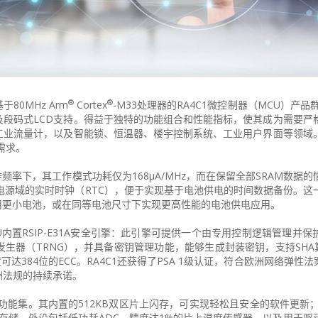
®
®
0MHz Arm
Cortex
-M33处理器的RA4C1微控制器（MCU）产品
段码式LCD支持。得益于独特的功能组合和性能指标，使其成为需要严
工业流量计，以及智能锁、恒温器、楼宇控制系统、工业用户界面等领域
需求。
工作频率下，其工作模式功耗仅为168µA/MHz，而在保留全部SRAM数据
有独立电源域的实时时钟（RTC），便于实现基于电池供电的时间数据备份。
采用更小电池，或在同等电池尺寸下实现更高性能的电池供电应用。
U内置RSIP-E31A安全引擎：此引擎可提供一个由专用控制逻辑管理并
发生器（TRNG），并具备密钥管理功能，能够生成封装密钥，支持SHA算
长度可达384位的ECC。RA4C1还获得了PSA 1级认证，符合欧洲网络弹性法
洲法规的持续承诺。
功能集。其内置的512KB双区片上闪存，可实现轻松且安全的软件更新；
上数据存储。外设包括低功耗ADC、精度达1%的片上温度传感器，以及用于