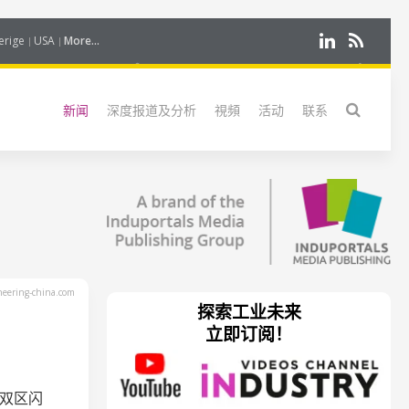
erige
USA
More...
新闻
深度报道及分析
視頻
活动
联系
eering-china.com
探索工业未来
立即订阅！
的双区闪