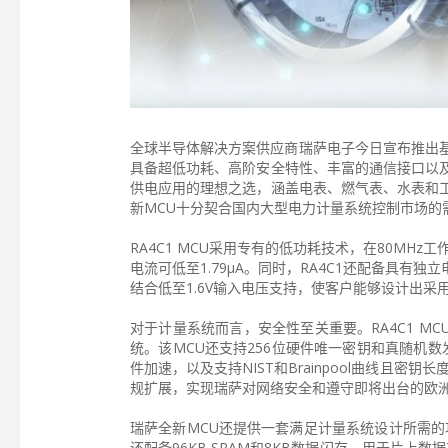
全球半导体解决方案供应商瑞萨电子今日宣布推出基于8
具备超低功耗、高阶安全特性、丰富的通信接口以及
供电应用的理想之选，涵盖电表、燃气表、水表和
新MCU十分契合国内大型电力计量系统控制市场的
RA4C1 MCU采用专有的低功耗技术，在80MHz
电流可低至1.79µA。同时，RA4C1还配备具
结合低至1.6V输入电压支持，使客户能够设计出
对于计量系统而言，安全性至关重要。RA4C1 MC
统。该MCU还支持256位硬件唯一密钥和真随机数
件加速，以及支持NIST和Brainpool曲线且密钥
规扩展，实现瑞萨对网络安全和遵守即将出台的欧
瑞萨全新MCU还提供一套满足计量系统设计所需的
还配备96KB SRAM和8KB数据闪存，用于片