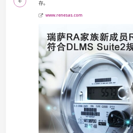
存。
www.renesas.com