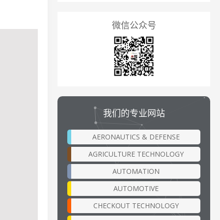
微信公众号
我们的专业网站
AERONAUTICS & DEFENSE
AGRICULTURE TECHNOLOGY
AUTOMATION
AUTOMOTIVE
CHECKOUT TECHNOLOGY