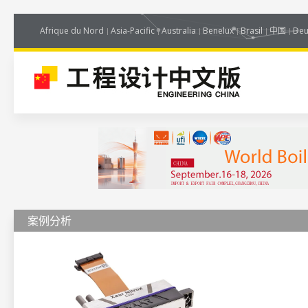
Afrique du Nord
Asia-Pacific
Australia
Benelux
Brasil
中国
Deu
案例分析