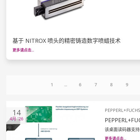
基于 NITROX 喷头的精密铸造数字喷蜡技术
更多请点击…
1
...
6
7
8
9
14
PEPPERL+FUCH
4月
'26
PEPPERL
该桌面读码器支持
更多请点击…