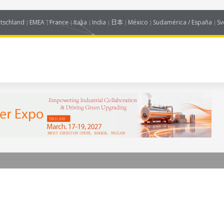
tschland
EMEA
France
Italia
India
日本
México
Sudamérica / España
Sv