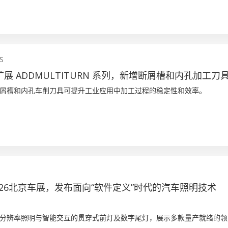
S
 扩展 ADDMULTITURN 系列，新增断屑槽和内孔加工刀
屑槽和内孔车削刀具可提升工业应用中加工过程的稳定性和效率。
026北京车展，发布面向“软件定义”时代的汽车照明技术
分辨率照明与智能交互的贯穿式前灯及数字尾灯，展示多款量产就绪的领