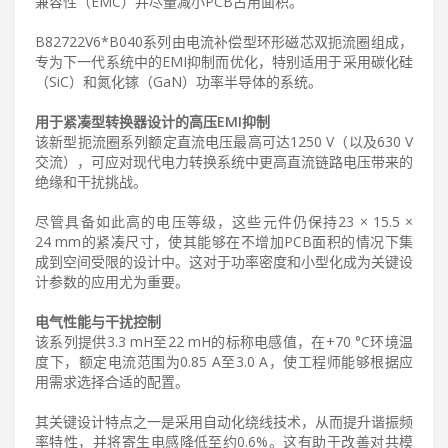
兼容性（EMC）并尽量减小PCB占用面积。
B82722V6*B040系列由电流补偿型环形磁芯双扼流圈组成，
专为下一代系统中的EMI抑制而优化，特别适用于采用碳化硅
（SiC）和氮化镓（GaN）功率半导体的系统。
用于紧凑型转换器设计的高压EMI抑制
该新型扼流圈系列额定直流电压最高可达1250 V（以及630 V
交流），可应对现代电力转换系统中更高直流链路电压带来的
绝缘和干扰挑战。
尽管具备如此高的电压等级，这些元件仍保持23 × 15.5 ×
24 mm的紧凑尺寸，使其能够在不增加PCB面积的情况下集
成到空间受限的设计中。这对于功率密度和小型化成为关键设
计参数的应用尤为重要。
电气性能与干扰控制
该系列提供3.3 mH至22 mH的标称电感值，在+70 °C环境温
度下，额定电流范围为0.85 A至3.0 A，使工程师能够根据应
用需求选择合适的配置。
其关键设计特点之一是采用自动化绕线技术，从而提升谐振频
率特性，并将寄生电感降低至约0.6%。这有助于改善对共模