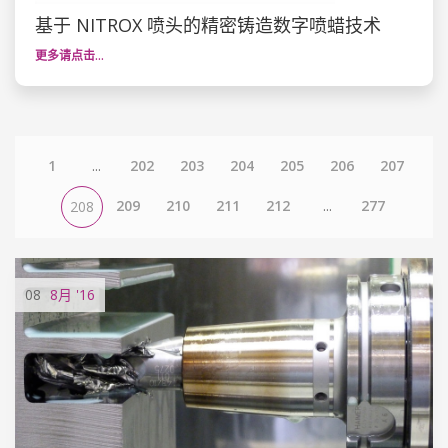
基于 NITROX 喷头的精密铸造数字喷蜡技术
更多请点击…
1
...
202
203
204
205
206
207
209
210
211
212
...
277
208
08
8月
'16