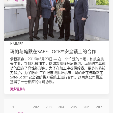
HAIMER
玛帕与翰默在SAFE-LOCK™安全锁上的合作
伊根豪森，2016年6月23日 — 在一个广泛的市场，如航空航
天工业，针对机械加工，例如次摆线分层铣切，玛帕的刀具成
功的塑造了高性能形象。为了在加工中提供给客户更多的防拔
刀保护，为了防止 工件报废或损坏机床，玛帕正在与翰默在
Safe-Lock™安全锁防拔刀系统上进行合作。这两家公司最近
签署了一份相应的许可协议。
更多请点击…
1
...
202
203
204
205
206
207