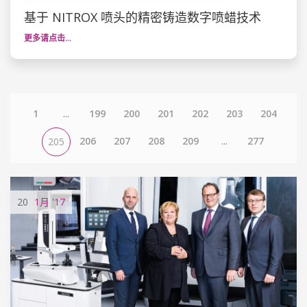
基于 NITROX 喷头的精密铸造数字喷蜡技术
更多请点击…
1
...
199
200
201
202
203
204
206
207
208
209
...
277
205
20
1月
'17