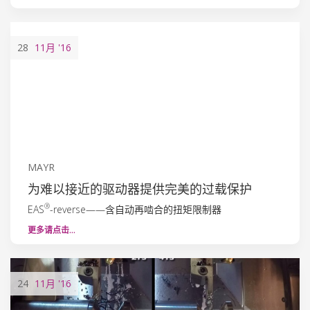
28
11月
'16
MAYR
为难以接近的驱动器提供完美的过载保护
®
EAS
-reverse——含自动再啮合的扭矩限制器
更多请点击…
24
11月
'16