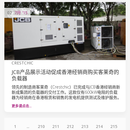
02
7月
'15
CRESTCHIC
JCB产品展示活动促成香港经销商购买客莱奇的
负载器
领先的制造商客莱奇（Crestchic）已完成与JCB香港经销商新
新成集团的负载器的交付工作。这款仅有600kW电阻的负载
器为经销商在香港租赁和销售的发电机提供测试及维护服务。
更多请点击…
1
...
210
211
212
213
214
215