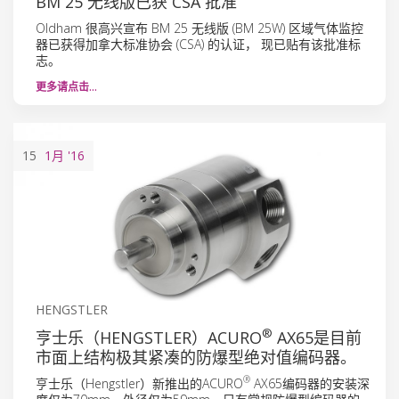
BM 25 无线版已获 CSA 批准
Oldham 很高兴宣布 BM 25 无线版 (BM 25W) 区域气体监控
器已获得加拿大标准协会 (CSA) 的认证， 现已贴有该批准标
志。
更多请点击…
15
1月
'16
HENGSTLER
®
亨士乐（HENGSTLER）ACURO
AX65是目前
市面上结构极其紧凑的防爆型绝对值编码器。
®
亨士乐（Hengstler）新推出的ACURO
AX65编码器的安装深