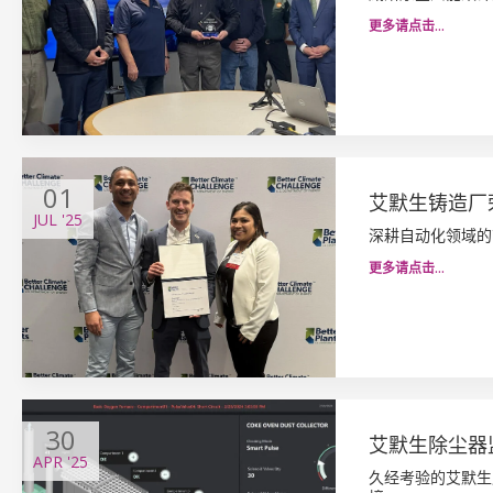
更多请点击…
01
艾默生铸造厂荣
JUL
'25
深耕自动化领域的
更多请点击…
30
艾默生除尘器
APR
'25
久经考验的艾默生