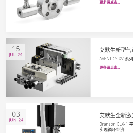
更多请点击…
15
艾默生新型气
JUL
'24
AVENTICS 
更多请点击…
03
艾默生全新激
JUN
'24
Branson G
实现循环经济