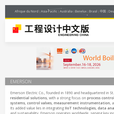
Afrique du Nord
Asia-Pacific
Australia
Benelux
Brasil
中国
Deu
EMERSON
Emerson Electric Co., founded in 1890 and headquartered in St. 
residential solutions
, with a strong focus on
process contro
systems
,
control valves
,
measurement instrumentation
, 
Its added value lies in integrating
IIoT technologies
,
data ana
and sustainability. Emerson operates worldwide, serving key in