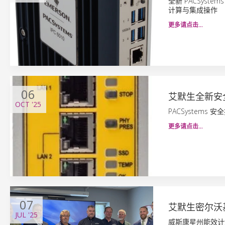
全新 PACSys
计算与集成操作
更多请点击…
06
艾默生全新安
OCT
'25
PACSystem
更多请点击…
07
艾默生密尔沃
JUL
'25
威斯康星州能效计划