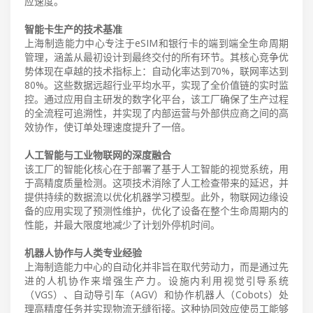
应速度。
智能卡生产的技术基准
上海制造能力中心专注于eSIM和银行卡的端到端全生命周期
管理，涵盖从最初设计到最终交付的所有环节。其核心竞争优
势体现在卓越的技术指标上：自动化率达到70%，联网率达到
80%。这些数据远超行业平均水平，实现了全价值链的实时监
控。通过应用自主研发的数字化平台，该工厂确保了生产过程
的全流程可追溯性，并实现了内部运营与外部供应商之间的高
效协作，使订单处理速度提升了一倍。
人工智能与工业物联网的深度融合
该工厂的智能化核心在于部署了基于人工智能的视觉系统，用
于高精度质量检测。这项技术消除了人工检查带来的延迟，并
提供持续的数据流以优化机器学习模型。此外，物联网边缘设
备的应用实现了预测性维护，优化了设备在整个生命周期内的
性能，并最大限度地减少了计划外停机时间。
机器人协作与人类专业经验
上海制造能力中心的自动化并非旨在取代劳动力，而是通过先
进的人机协作来增强生产力。设施内利用视觉引导系统
（VGS）、自动导引车（AGV）和协作机器人（Cobots）处
理高精度任务并实现物流无缝衔接。这种协同效应使员工能够