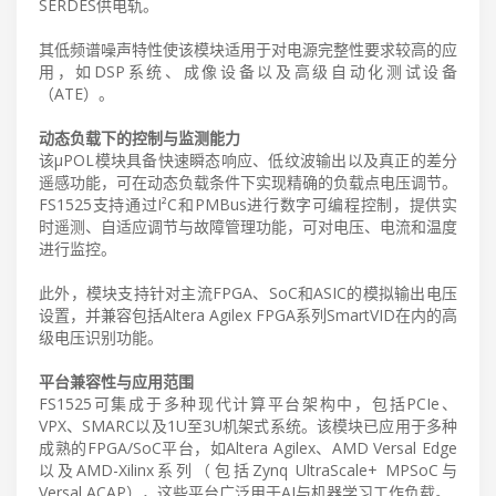
SERDES供电轨。
其低频谱噪声特性使该模块适用于对电源完整性要求较高的应
用，如DSP系统、成像设备以及高级自动化测试设备
（ATE）。
动态负载下的控制与监测能力
该µPOL模块具备快速瞬态响应、低纹波输出以及真正的差分
遥感功能，可在动态负载条件下实现精确的负载点电压调节。
FS1525支持通过I²C和PMBus进行数字可编程控制，提供实
时遥测、自适应调节与故障管理功能，可对电压、电流和温度
进行监控。
此外，模块支持针对主流FPGA、SoC和ASIC的模拟输出电压
设置，并兼容包括Altera Agilex FPGA系列SmartVID在内的高
级电压识别功能。
平台兼容性与应用范围
FS1525可集成于多种现代计算平台架构中，包括PCIe、
VPX、SMARC以及1U至3U机架式系统。该模块已应用于多种
成熟的FPGA/SoC平台，如Altera Agilex、AMD Versal Edge
以及AMD-Xilinx系列（包括Zynq UltraScale+ MPSoC与
Versal ACAP），这些平台广泛用于AI与机器学习工作负载。