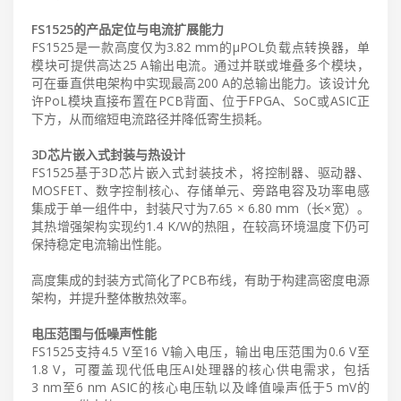
FS1525的产品定位与电流扩展能力
FS1525是一款高度仅为3.82 mm的µPOL负载点转换器，单
模块可提供高达25 A输出电流。通过并联或堆叠多个模块，
可在垂直供电架构中实现最高200 A的总输出能力。该设计允
许PoL模块直接布置在PCB背面、位于FPGA、SoC或ASIC正
下方，从而缩短电流路径并降低寄生损耗。
3D芯片嵌入式封装与热设计
FS1525基于3D芯片嵌入式封装技术，将控制器、驱动器、
MOSFET、数字控制核心、存储单元、旁路电容及功率电感
集成于单一组件中，封装尺寸为7.65 × 6.80 mm（长×宽）。
其热增强架构实现约1.4 K/W的热阻，在较高环境温度下仍可
保持稳定电流输出性能。
高度集成的封装方式简化了PCB布线，有助于构建高密度电源
架构，并提升整体散热效率。
电压范围与低噪声性能
FS1525支持4.5 V至16 V输入电压，输出电压范围为0.6 V至
1.8 V，可覆盖现代低电压AI处理器的核心供电需求，包括
3 nm至6 nm ASIC的核心电压轨以及峰值噪声低于5 mV的