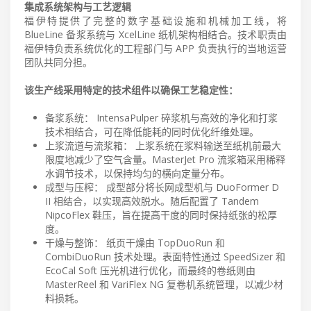
集成系统架构与工艺逻辑
福伊特提供了完整的数字基础设施和机械加工线，将
BlueLine 备浆系统与 XcelLine 纸机架构相结合。技术职责由
福伊特负责系统优化的工程部门与 APP 负责执行的当地运营
团队共同分担。
该生产线采用特定的技术组件以确保工艺稳定性：
备浆系统： IntensaPulper 碎浆机与高效的净化和打浆
技术相结合，可在降低能耗的同时优化纤维处理。
上浆流道与流浆箱： 上浆系统在浆料输送至纸机前最大
限度地减少了空气含量。MasterJet Pro 流浆箱采用稀释
水调节技术，以保持均匀的横向定量分布。
成型与压榨： 成型部分将长网成型机与 DuoFormer D
II 相结合，以实现高效脱水。随后配置了 Tandem
NipcoFlex 鞋压，旨在提高干度的同时保持纸张的松厚
度。
干燥与整饰： 纸页干燥由 TopDuoRun 和
CombiDuoRun 技术处理。表面特性通过 SpeedSizer 和
EcoCal Soft 压光机进行优化，而最终的卷纸则由
MasterReel 和 VariFlex NG 复卷机系统管理，以减少材
料损耗。