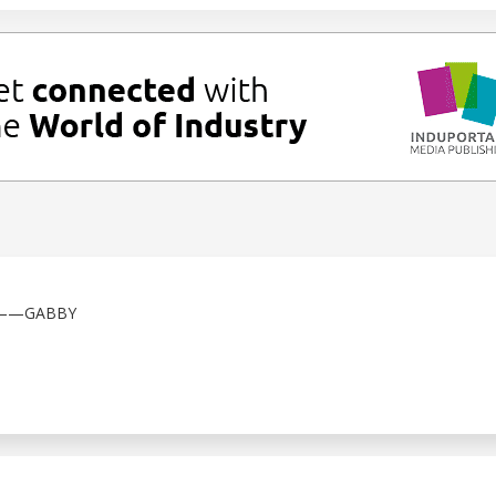
—GABBY