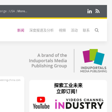
erige
USA
More...
新闻
深度报道及分析
視頻
活动
联系
eering-china.com
探索工业未来
立即订阅！