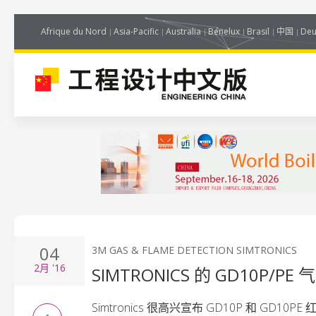
Afrique du Nord
Asia-Pacific
Australia
Benelux
Brasil
中国
Deu
04
3M GAS & FLAME DETECTION SIMTRONICS
2月
'16
SIMTRONICS 的 GD10P/P
Simtronics 很高兴宣布 GD10P 和 GD10P