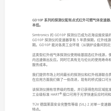
GD10P 系列的探测仪配有点式红外可燃气体变速器，
本低。
Simtronics 的 GD10P 探测仪已成为近
GD10P 探测仪的变速器享有 5 年质保期，红外线源 (IR
期。GD10P 能对各类工业环境（从锅炉设备间
这类型红外线气体探测仪使用硅基固态红外线源，使
内迅速做出反应。同时它具有无与伦比的使用寿命
服务成本。
我们提供市场上时间最长的探测仪和红外线源联合
在应用方面我们做了一些改进，现有的桥式接口可
该探测仪拥有世界级的性能，并已获得危险区域批
®
工业级标准 HART
接口可用于光学快速反应时间和
TÜV 德国莱茵安全完整性等级 (SIL) 2 对单一变
特点。